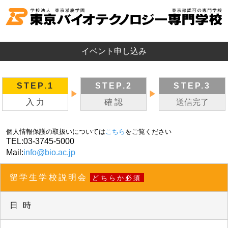
イベント申し込み
STEP.1
STEP.2
STEP.3
▶
▶
入 力
確 認
送信完了
個人情報保護の取扱いについては
こちら
をご覧ください
TEL:
03-3745-5000
Mail:
info@bio.ac.jp
留学生学校説明会
どちらか必須
日 時