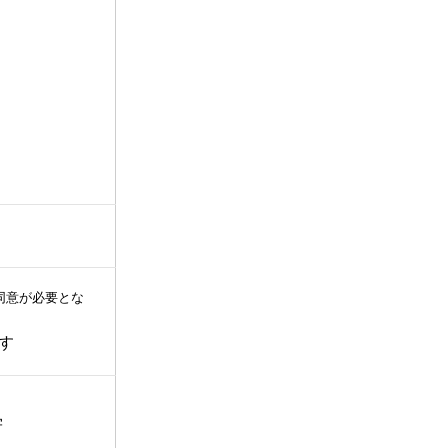
同意が必要とな
す
学