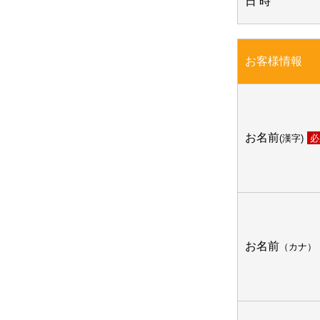
日 時
お客様情報
お名前
(漢字)
必
お名前
（カナ）