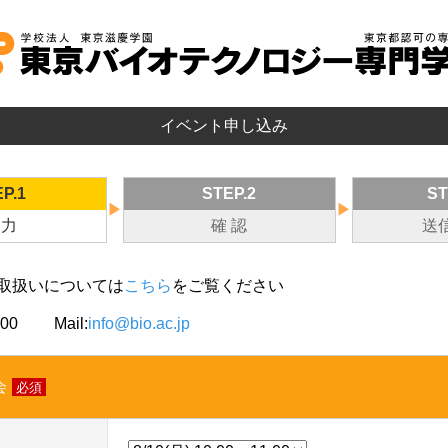
イベント申し込み
P.1
STEP.2
ST
▶
▶
 力
確 認
送
取扱いについては
こちら
をご覧ください
000
Mail:
info@bio.ac.jp
会
必須