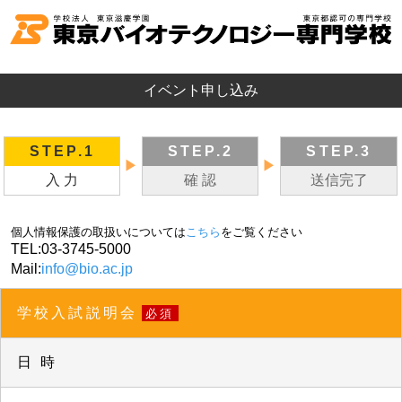
イベント申し込み
STEP.1
STEP.2
STEP.3
▶
▶
入 力
確 認
送信完了
個人情報保護の取扱いについては
こちら
をご覧ください
TEL:
03-3745-5000
Mail:
info@bio.ac.jp
学校入試説明会
必須
日 時