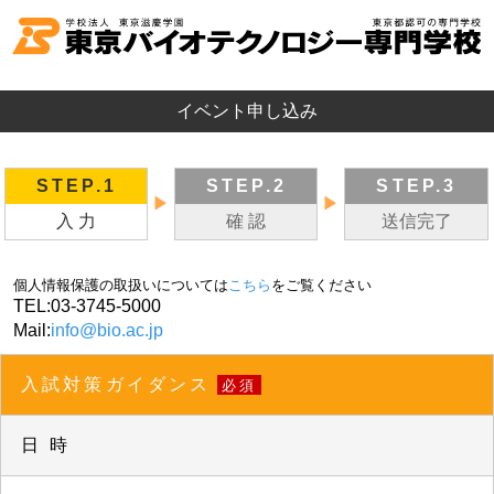
イベント申し込み
STEP.1
STEP.2
STEP.3
▶
▶
入 力
確 認
送信完了
個人情報保護の取扱いについては
こちら
をご覧ください
TEL:
03-3745-5000
Mail:
info@bio.ac.jp
入試対策ガイダンス
必須
日 時