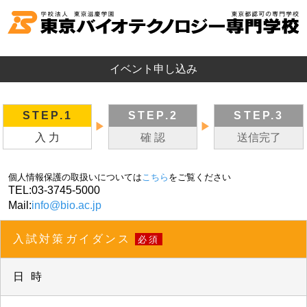
イベント申し込み
STEP.1
STEP.2
STEP.3
▶
▶
入 力
確 認
送信完了
個人情報保護の取扱いについては
こちら
をご覧ください
TEL:
03-3745-5000
Mail:
info@bio.ac.jp
入試対策ガイダンス
必須
日 時