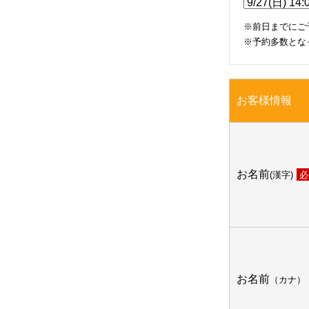
※前日までにご
※予約多数とな
お客様情報
お名前
(漢字)
必
お名前
（カナ）