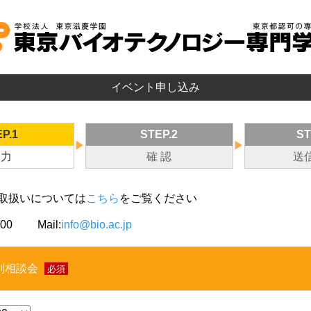
イベント申し込み
P.1
STEP.2
ST
▶
▶
 力
確 認
送
取扱いについては
こちら
をご覧ください
000
Mail:
info@bio.ac.jp
別相談会
必須