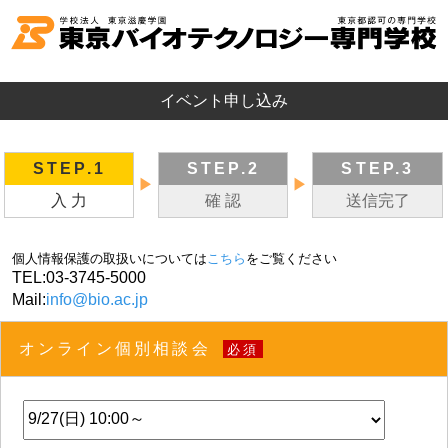
イベント申し込み
STEP.1
STEP.2
STEP.3
▶
▶
入 力
確 認
送信完了
個人情報保護の取扱いについては
こちら
をご覧ください
TEL:
03-3745-5000
Mail:
info@bio.ac.jp
オンライン個別相談会
必須