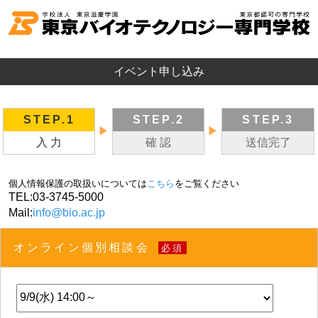
イベント申し込み
STEP.1
STEP.2
STEP.3
▶
▶
入 力
確 認
送信完了
個人情報保護の取扱いについては
こちら
をご覧ください
TEL:
03-3745-5000
Mail:
info@bio.ac.jp
オンライン個別相談会
必須