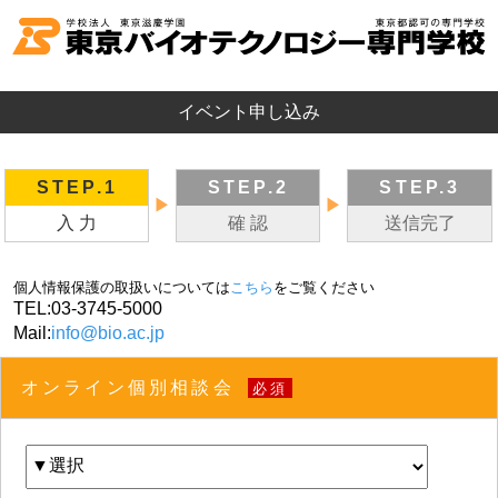
イベント申し込み
STEP.1
STEP.2
STEP.3
▶
▶
入 力
確 認
送信完了
個人情報保護の取扱いについては
こちら
をご覧ください
TEL:
03-3745-5000
Mail:
info@bio.ac.jp
オンライン個別相談会
必須