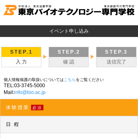
イベント申し込み
STEP.1
STEP.2
STEP.3
▶
▶
入 力
確 認
送信完了
個人情報保護の取扱いについては
こちら
をご覧ください
TEL:
03-3745-5000
Mail:
info@bio.ac.jp
体験授業
必須
日 程