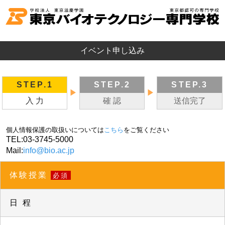
イベント申し込み
STEP.1
STEP.2
STEP.3
▶
▶
入 力
確 認
送信完了
個人情報保護の取扱いについては
こちら
をご覧ください
TEL:
03-3745-5000
Mail:
info@bio.ac.jp
体験授業
必須
日 程