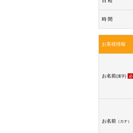
日 程
時 間
お客様情報
お名前
(漢字)
必
お名前
（カナ）