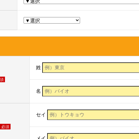
姓
須
名
セイ
必須
メイ