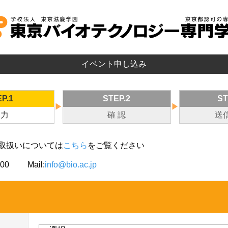
イベント申し込み
P.1
STEP.2
ST
▶
▶
 力
確 認
送
取扱いについては
こちら
をご覧ください
000
Mail:
info@bio.ac.jp